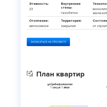
Этажность:
Внутренние
Техноло
стены:
23
монолит
газобетон
железоб
Отопление:
Территория:
Состоян
автономное
закрытая
от строи
ЗАПИСАТЬСЯ НА ПРОСМОТР
План квартир