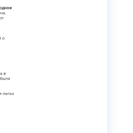
одное
на,
от
й о
а в
 была
я легко