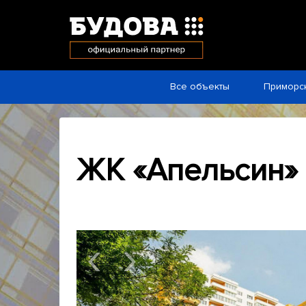
Все объекты
Приморс
ЖК «Апельсин»
‹
›