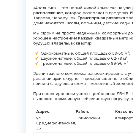
«Апельсин» — это новый жилой комплекс на ули
расположение
, которое позволяет в пределах 1
Таирова, Черемушек.
Транспортная развязка
явл
дома находятся школы, больницы, детские сады, 
Мы строим не просто надежный и комфортный дом
хорошее настроение! Каждый квадратный метр н
будущих владельцах квартир!
Однокомнатные, общей площадью 39-50 м²;
Двухкомнатные, общей площадью 62-78 м²;
Трехкомнатные, общей площадью 89-96 м²
Здания жилого комплекса запроектированы с у
решении архитектурно – пространственного обли
принята следующая схема – монолитный железоб
При проектировании учтены требования ДБН В.1.1-
выдержат нормативную сейсмическую нагрузку, р
Адрес:
Район:
Класс д
ул.
Приморский
Комфорт
Среднефонтанская,
35