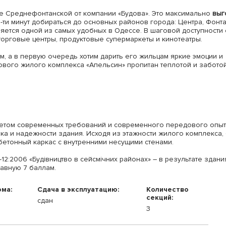
це Среднефонтанской от компании «Будова». Это максимально
выг
5-ти минут добираться до основных районов города: Центра, Фонта
яется одной из самых удобных в Одессе. В шаговой доступности 
торговые центры, продуктовые супермаркеты и кинотеатры.
, а в первую очередь хотим дарить его жильцам яркие эмоции и
ового жилого комплекса «Апельсин» пропитан теплотой и забото
четом современных требований и современного передового опыт
ка и надежности здания. Исходя из этажности жилого комплекса,
етонный каркас с внутренними несущими стенами.
12:2006 «Будівництво в сейсмічних районах» – в результате здани
авную 7 баллам.
ома:
Сдача в эксплуатацию:
Количество
секций:
сдан
3