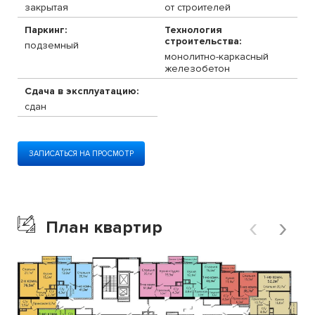
закрытая
от строителей
Паркинг:
Технология
строительства:
подземный
монолитно-каркасный
железобетон
Сдача в эксплуатацию:
сдан
ЗАПИСАТЬСЯ НА ПРОСМОТР
‹
›
План квартир