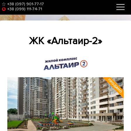
+38 (097) 901-77-17
+38 (099) 111-74-71
ЖК «Альтаир-2»
‹
›
ПРОДАНО