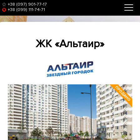
+38 (097) 901-77-17
+38 (099) 111-74-71
ЖК «Альтаир»
‹
›
ПРОДАНО